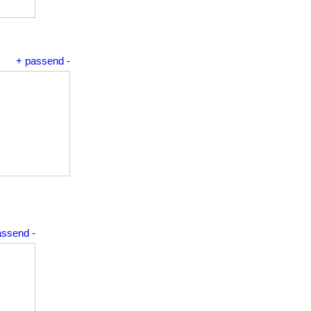
+
passend
-
assend
-