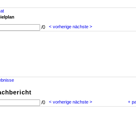
at
ielplan
< vorherige
nächste >
/
0
ebnisse
achbericht
< vorherige
nächste >
+
p
/
0