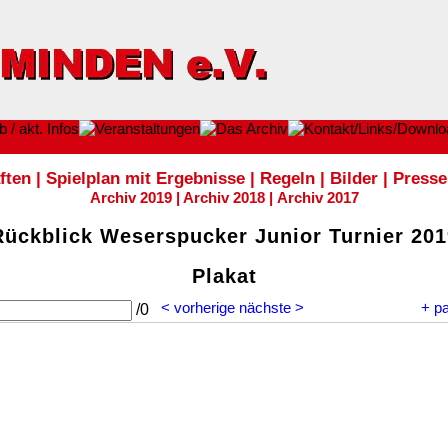
ften
|
Spielplan mit Ergebnisse
|
Regeln
|
Bilder
|
Presse
Archiv 2019
|
Archiv 2018
|
Archiv 2017
Rückblick Weserspucker Junior Turnier 201
Plakat
< vorherige
nächste >
+
p
/
0