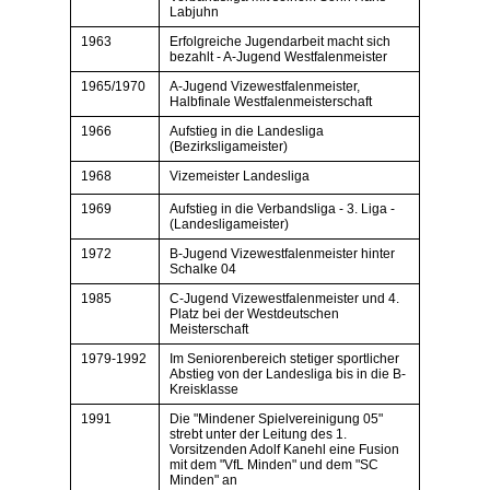
Labjuhn
1963
Erfolgreiche Jugendarbeit macht sich
bezahlt - A-Jugend Westfalenmeister
1965/1970
A-Jugend Vizewestfalenmeister,
Halbfinale Westfalenmeisterschaft
1966
Aufstieg in die Landesliga
(Bezirksligameister)
1968
Vizemeister Landesliga
1969
Aufstieg in die Verbandsliga - 3. Liga -
(Landesligameister)
1972
B-Jugend Vizewestfalenmeister hinter
Schalke 04
1985
C-Jugend Vizewestfalenmeister und 4.
Platz bei der Westdeutschen
Meisterschaft
1979-1992
Im Seniorenbereich stetiger sportlicher
Abstieg von der Landesliga bis in die B-
Kreisklasse
1991
Die "Mindener Spielvereinigung 05"
strebt unter der Leitung des 1.
Vorsitzenden Adolf Kanehl eine Fusion
mit dem "VfL Minden" und dem "SC
Minden" an