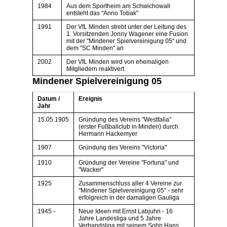
1984
Aus dem Sportheim am Schwichowall
entsteht das "Anno Tobak"
1991
Der VfL Minden strebt unter der Leitung des
1. Vorsitzenden Jonny Wagener eine Fusion
mit der "Mindener Spielvereinigung 05" und
dem "SC Minden" an
2002
Der VfL Minden wird von ehemaligen
Mitgliedern reaktivert.
Mindener Spielvereinigung 05
Datum /
Ereignis
Jahr
15.05.1905
Gründung des Vereins "Westfalia"
(erster Fußballclub in Minden) durch
Hermann Hackemyer
1907
Gründung des Vereins "Victoria"
1910
Gründung der Vereine "Fortuna" und
"Wacker"
1925
Zusammenschluss aller 4 Vereine zur
"Mindener Spielvereinigung 05" - sehr
erfolgreich in der damaligen Gauliga
1945 -
Neue Ideen mit Ernst Labjuhn - 16
Jahre Landesliga und 5 Jahre
Verbandsliga mit seinem Sohn Hans