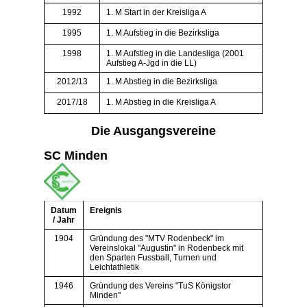
1992
1. M Start in der Kreisliga A
1995
1. M Aufstieg in die Bezirksliga
1998
1. M Aufstieg in die Landesliga (2001
Aufstieg A-Jgd in die LL)
2012/13
1. M Abstieg in die Bezirksliga
2017/18
1. M Abstieg in die Kreisliga A
Die Ausgangsvereine
SC Minden
Datum
Ereignis
/ Jahr
1904
Gründung des "MTV Rodenbeck" im
Vereinslokal "Augustin" in Rodenbeck mit
den Sparten Fussball, Turnen und
Leichtathletik
1946
Gründung des Vereins "TuS Königstor
Minden"