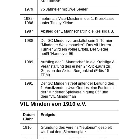
Kreisklasse
1979
75 Jahrfeier mit Uwe Seeler
1982-
mehrmals Vize-Meister in der 1. Kreisklasse
1986
unter Timmy Kleine
1987
Abstieg der 1 Mannschaft in die Kreisliga B.
1988
Der SC Minden veranstaltet sein 1. Turnier
"Mindener Weserspucker". Das Alt-Herren-
Turnier wird ein voller Erfolg. Der Sieger
heißt "Hannover 96
1989
Aufstieg der 1. Mannschaft in die Kreisliga A.
Veranstaltung des ersten 24-Std-Laufs zu
Gunsten der Aktion Sorgenkind (Erlös 15
TDM)
1991
Der SC Minden strebt unter der Leitung des
1. Vorsitzenden Uwe Gerdes eine Fusion mit
der "Mindener Spielvereinigung 05" und
dem "VfL Minden" an
VfL Minden von 1910 e.V.
Datum
Ereignis
/ Jahr
1910
Gründung des Vereins "Teutonia", gespielt
wird auf dem Simeonsplatz