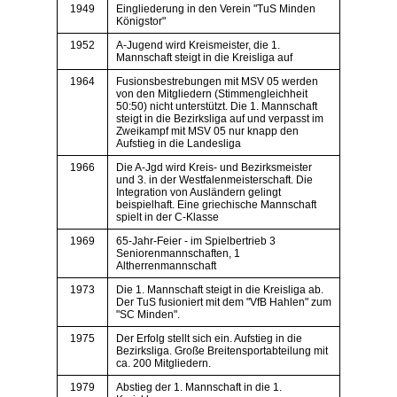
1949
Eingliederung in den Verein "TuS Minden
Königstor"
1952
A-Jugend wird Kreismeister, die 1.
Mannschaft steigt in die Kreisliga auf
1964
Fusionsbestrebungen mit MSV 05 werden
von den Mitgliedern (Stimmengleichheit
50:50) nicht unterstützt. Die 1. Mannschaft
steigt in die Bezirksliga auf und verpasst im
Zweikampf mit MSV 05 nur knapp den
Aufstieg in die Landesliga
1966
Die A-Jgd wird Kreis- und Bezirksmeister
und 3. in der Westfalenmeisterschaft. Die
Integration von Ausländern gelingt
beispielhaft. Eine griechische Mannschaft
spielt in der C-Klasse
1969
65-Jahr-Feier - im Spielbertrieb 3
Seniorenmannschaften, 1
Altherrenmannschaft
1973
Die 1. Mannschaft steigt in die Kreisliga ab.
Der TuS fusioniert mit dem "VfB Hahlen" zum
"SC Minden".
1975
Der Erfolg stellt sich ein. Aufstieg in die
Bezirksliga. Große Breitensportabteilung mit
ca. 200 Mitgliedern.
1979
Abstieg der 1. Mannschaft in die 1.