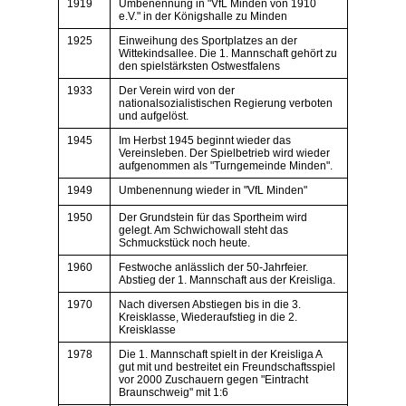
1919
Umbenennung in "VfL Minden von 1910
e.V." in der Königshalle zu Minden
1925
Einweihung des Sportplatzes an der
Wittekindsallee. Die 1. Mannschaft gehört zu
den spielstärksten Ostwestfalens
1933
Der Verein wird von der
nationalsozialistischen Regierung verboten
und aufgelöst.
1945
Im Herbst 1945 beginnt wieder das
Vereinsleben. Der Spielbetrieb wird wieder
aufgenommen als "Turngemeinde Minden".
1949
Umbenennung wieder in "VfL Minden"
1950
Der Grundstein für das Sportheim wird
gelegt. Am Schwichowall steht das
Schmuckstück noch heute.
1960
Festwoche anlässlich der 50-Jahrfeier.
Abstieg der 1. Mannschaft aus der Kreisliga.
1970
Nach diversen Abstiegen bis in die 3.
Kreisklasse, Wiederaufstieg in die 2.
Kreisklasse
1978
Die 1. Mannschaft spielt in der Kreisliga A
gut mit und bestreitet ein Freundschaftsspiel
vor 2000 Zuschauern gegen "Eintracht
Braunschweig" mit 1:6