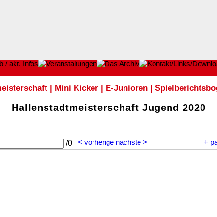
eisterschaft
|
Mini Kicker
|
E-Junioren
|
Spielberichtsb
Hallenstadtmeisterschaft Jugend 2020
< vorherige
nächste >
+
p
/
0