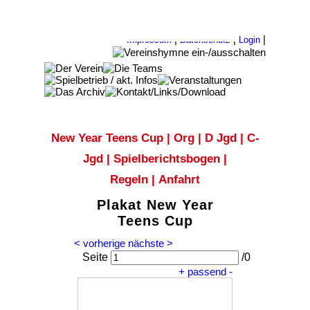
|
|
|
Impressum
Datenschutz
Login
New Year Teens Cup
|
Org
|
D Jgd
|
C-
Jgd
|
Spielberichtsbogen
|
Regeln
|
Anfahrt
Plakat New Year
Teens Cup
< vorherige
nächste >
Seite
/
0
+
passend
-