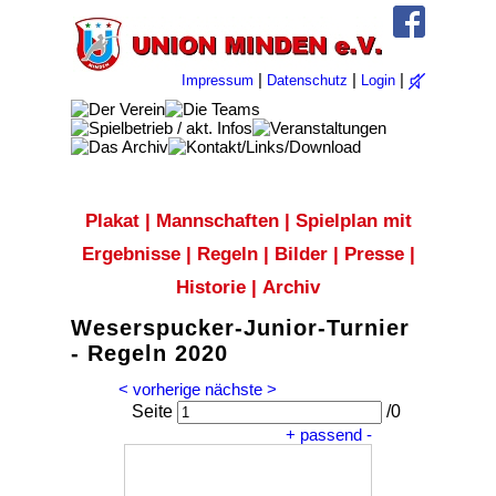
|
|
|
Impressum
Datenschutz
Login
Plakat
|
Mannschaften
|
Spielplan mit
Ergebnisse
|
Regeln
|
Bilder
|
Presse
|
Historie
|
Archiv
Weserspucker-Junior-Turnier
- Regeln 2020
< vorherige
nächste >
Seite
/
0
+
passend
-